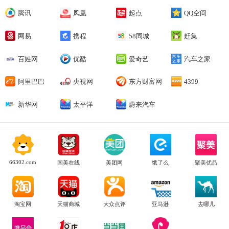
腾讯
凤凰
起点
QQ空间
网易
携程
58同城
赶集
百姓网
优酷
爱奇艺
汽车之家
阿里巴巴
央视网
东方财富网
4399
新华网
太平洋
蔚来汽车
66302.com
国美在线
美团网
饿了么
聚美优品
淘宝网
天猫商城
大众点评
亚马逊
去哪儿