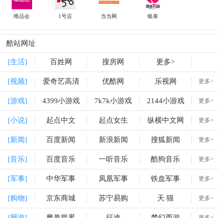
唯品会
1号店
当当网
银泰
酷站网址
[生活]
百姓网
搜房网
更多>
[视频]
爱奇艺高清
优酷网
乐视网
更多>
[游戏]
4399小游戏
7k7k小游戏
2144小游戏
更多>
[小说]
起点中文
起点女生
纵横中文网
更多>
[新闻]
百度新闻
新浪新闻
搜狐新闻
更多>
[音乐]
百度音乐
一听音乐
酷狗音乐
更多>
[军事]
中华军事
凤凰军事
铁血军事
更多>
[购物]
京东商城
苏宁易购
天 猫
更多>
[网游]
魔兽世界
征途
梦幻西游
更多>