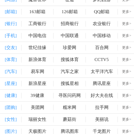
[邮箱]
163邮箱
126邮箱
QQ邮箱
更多>
[银行]
工商银行
招商银行
农业银行
更多>
[手机]
中国电信
中国联通
中国移动
更多>
[交友]
世纪佳缘
珍爱网
百合网
更多>
[体育]
新浪体育
搜狐体育
CCTV5
更多>
[汽车]
易车网
汽车之家
太平洋汽车
更多>
[星座]
新浪星座
搜狐星相
腾讯星座
更多>
[健康]
39健康
寻医问药网
好大夫在线
更多>
[团购]
美团网
糯米网
拉手网
更多>
[女性]
瑞丽女性
蘑菇街
美丽说
更多>
[图片]
天极图片
腾讯图库
千龙图片
更多>