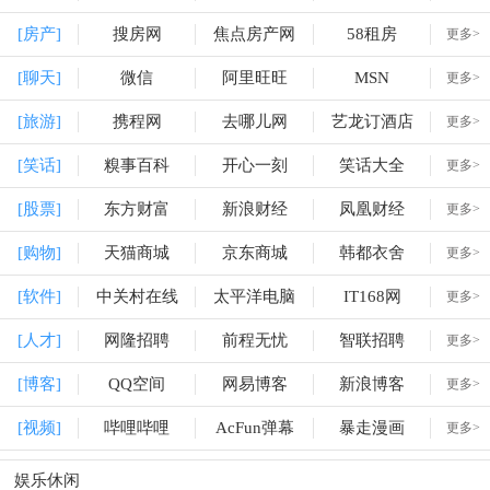
[房产]
搜房网
焦点房产网
58租房
更多>
[聊天]
微信
阿里旺旺
MSN
更多>
[旅游]
携程网
去哪儿网
艺龙订酒店
更多>
[笑话]
糗事百科
开心一刻
笑话大全
更多>
[股票]
东方财富
新浪财经
凤凰财经
更多>
[购物]
天猫商城
京东商城
韩都衣舍
更多>
[软件]
中关村在线
太平洋电脑
IT168网
更多>
[人才]
网隆招聘
前程无忧
智联招聘
更多>
[博客]
QQ空间
网易博客
新浪博客
更多>
[视频]
哔哩哔哩
AcFun弹幕
暴走漫画
更多>
娱乐休闲