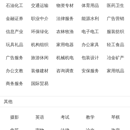
石油化工
交通运输
物资专材
体育用品
医药卫生
金融证券
职业中介
法律服务
能源水利
广告营销
信息产业
环保绿化
农林牧渔
电子电工
服装纺织
玩具礼品
机构组织
家用电器
办公家具
轻工食品
广告服务
旅游休闲
机械机电
包装设计
冶金矿产
办公文教
装修建材
咨询调查
安保服务
家用纸品
商务服务
国际贸易
其他
摄影
英语
考试
教学
琴棋