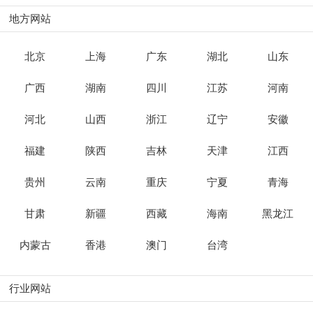
地方网站
北京
上海
广东
湖北
山东
广西
湖南
四川
江苏
河南
河北
山西
浙江
辽宁
安徽
福建
陕西
吉林
天津
江西
贵州
云南
重庆
宁夏
青海
甘肃
新疆
西藏
海南
黑龙江
内蒙古
香港
澳门
台湾
行业网站